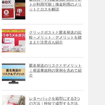
トが利用可能｜換金利用のメリ
ットとロスを解説
クリックポストと匿名発送の比
較～メリット・デメリットを踏
まえた注意点も紹介
匿名発送のリスクとデメリット
｜発送事故時の実例を含めて紹
介
レターパックを箱型にする3つ
の方法｜時短で成型する方法、