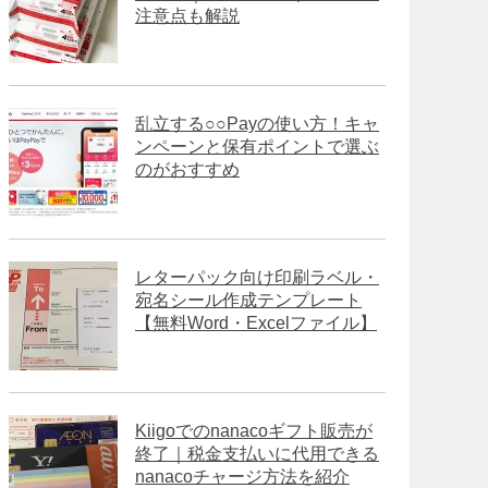
注意点も解説
乱立する○○Payの使い方！キャ
ンペーンと保有ポイントで選ぶ
のがおすすめ
レターパック向け印刷ラベル・
宛名シール作成テンプレート
【無料Word・Excelファイル】
Kiigoでのnanacoギフト販売が
終了｜税金支払いに代用できる
nanacoチャージ方法を紹介