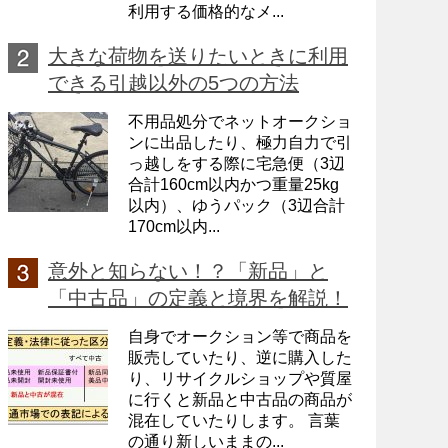
利用する価格的なメ...
大きな荷物を送りたいときに利用
できる引越以外の5つの方法
不用品処分でネットオークショ
ンに出品したり、極力自力で引
っ越しをする際に宅急便（3辺
合計160cm以内かつ重量25kg
以内）、ゆうパック（3辺合計
170cm以内...
意外と知らない！？「新品」と
「中古品」の定義と境界を解説！
自身でオークション等で商品を
販売していたり、逆に購入した
り、リサイクルショップや質屋
に行くと新品と中古品の商品が
混在していたりします。 言葉
の通り新しいままの...