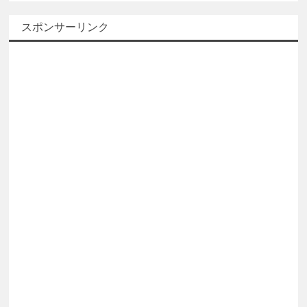
カ
スポンサーリンク
イ
ブ