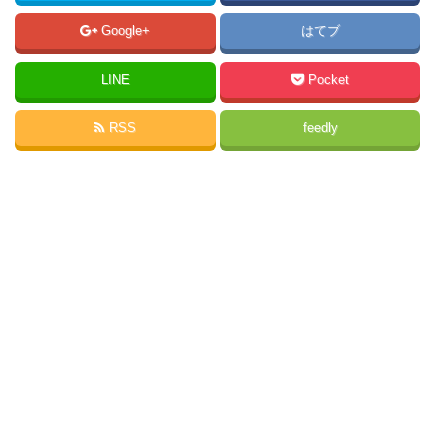
Google+
はてブ
LINE
Pocket
RSS
feedly