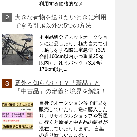
利用する価格的なメ...
大きな荷物を送りたいときに利用
できる引越以外の5つの方法
不用品処分でネットオークショ
ンに出品したり、極力自力で引
っ越しをする際に宅急便（3辺
合計160cm以内かつ重量25kg
以内）、ゆうパック（3辺合計
170cm以内...
意外と知らない！？「新品」と
「中古品」の定義と境界を解説！
自身でオークション等で商品を
販売していたり、逆に購入した
り、リサイクルショップや質屋
に行くと新品と中古品の商品が
混在していたりします。 言葉
の通り新しいままの...