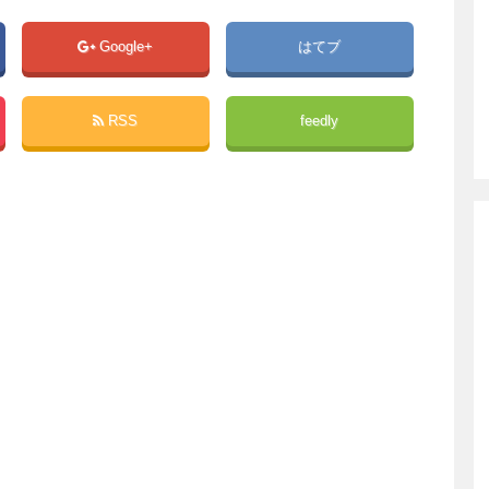
Google+
はてブ
RSS
feedly