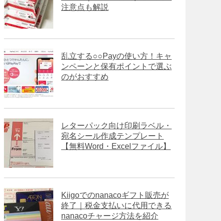
注意点も解説
乱立する○○Payの使い方！キャ
ンペーンと保有ポイントで選ぶ
のがおすすめ
レターパック向け印刷ラベル・
宛名シール作成テンプレート
【無料Word・Excelファイル】
Kiigoでのnanacoギフト販売が
終了｜税金支払いに代用できる
nanacoチャージ方法を紹介