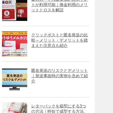
トが利用可能｜換金利用のメリ
ットとロスを解説
クリックポストと匿名発送の比
較～メリット・デメリットを踏
まえた注意点も紹介
匿名発送のリスクとデメリット
｜発送事故時の実例を含めて紹
介
レターパックを箱型にする3つ
の方法｜時短で成型する方法、