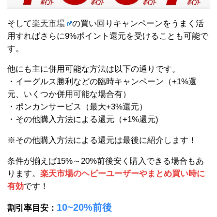
そして
楽天市場
の買い回りキャンペーンをうまく活
用すればさらに9%ポイント還元を受けることも可能で
す。
他にも主に併用可能な方法は以下の通りです。
・イーグルス勝利などの臨時キャンペーン（+1%還
元、いくつか併用可能な場合有）
・ポンカンサービス（最大+3%還元）
・その他購入方法による還元（+1%還元)
※その他購入方法による還元は最後に紹介します！
条件が揃えば15%～20%前後安く購入できる場合もあ
ります。
楽天市場のヘビーユーザーやまとめ買い時に
有効
です！
10~20%前後
割引率目安：