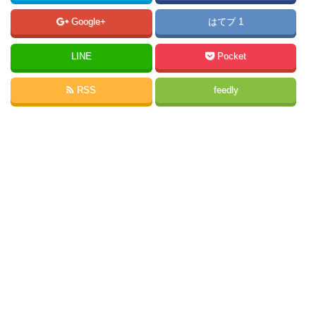
Google+
はてブ 1
LINE
Pocket
RSS
feedly