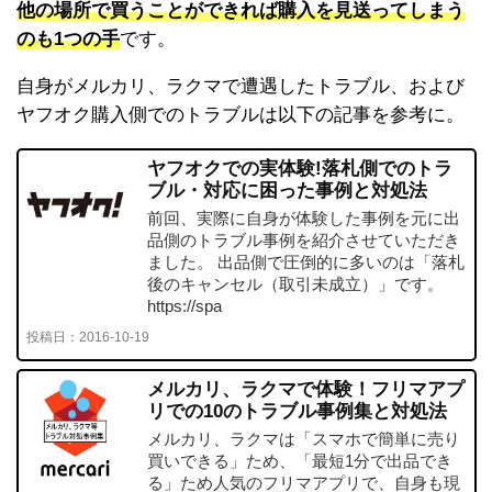
他の場所で買うことができれば購入を見送ってしまう
のも1つの手
です。
自身がメルカリ、ラクマで遭遇したトラブル、および
ヤフオク購入側でのトラブルは以下の記事を参考に。
ヤフオクでの実体験!落札側でのトラ
ブル・対応に困った事例と対処法
前回、実際に自身が体験した事例を元に出
品側のトラブル事例を紹介させていただき
ました。 出品側で圧倒的に多いのは「落札
後のキャンセル（取引未成立）」です。
https://spa
投稿日：
2016-10-19
メルカリ、ラクマで体験！フリマアプ
リでの10のトラブル事例集と対処法
メルカリ、ラクマは「スマホで簡単に売り
買いできる」ため、「最短1分で出品でき
る」ため人気のフリマアプリで、自身も現