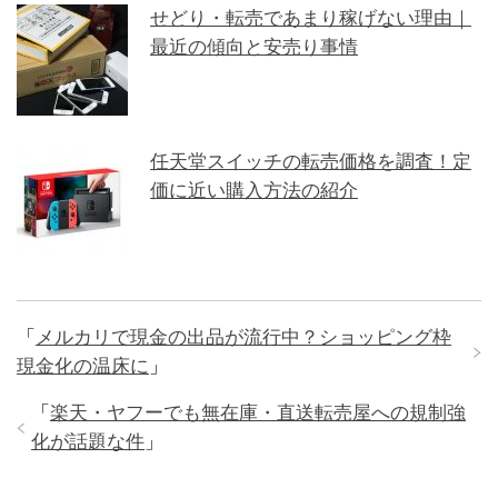
せどり・転売であまり稼げない理由｜
最近の傾向と安売り事情
任天堂スイッチの転売価格を調査！定
価に近い購入方法の紹介
「
メルカリで現金の出品が流行中？ショッピング枠
現金化の温床に
」
「
楽天・ヤフーでも無在庫・直送転売屋への規制強
化が話題な件
」