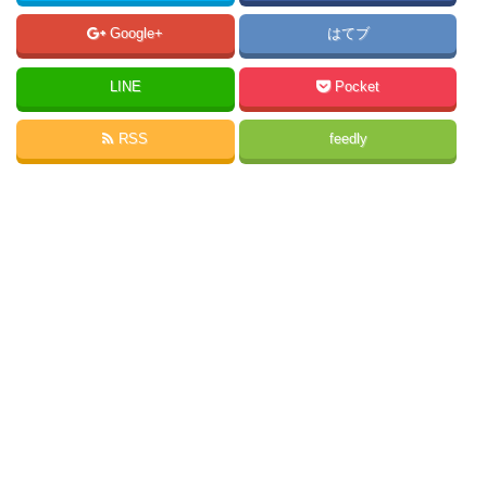
Google+
はてブ
LINE
Pocket
RSS
feedly