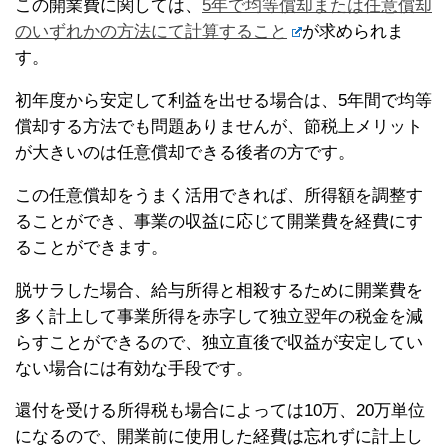
この開業費に関しては、
5年で均等償却または任意償却
のいずれかの方法にて計算すること
が求められま
す。
初年度から安定して利益を出せる場合は、5年間で均等
償却する方法でも問題ありませんが、節税上メリット
が大きいのは任意償却できる後者の方です。
この任意償却をうまく活用できれば、所得額を調整す
ることができ、事業の収益に応じて開業費を経費にす
ることができます。
脱サラした場合、給与所得と相殺するために開業費を
多く計上して事業所得を赤字して独立翌年の税金を減
らすことができるので、独立直後で収益が安定してい
ない場合には有効な手段です。
還付を受ける所得税も場合によっては10万、20万単位
になるので、開業前に使用した経費は忘れずに計上し