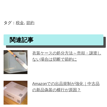
タグ：
税金
,
節約
関連記事
衣装ケースの処分方法～売却・譲渡し
ない場合は切断で節約に
Amazonでの出品規制が強化｜中古品
の新品偽装の横行が原因？