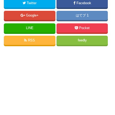
Twitter
Facebook
Google+
はてブ 1
LINE
Pocket
RSS
feedly