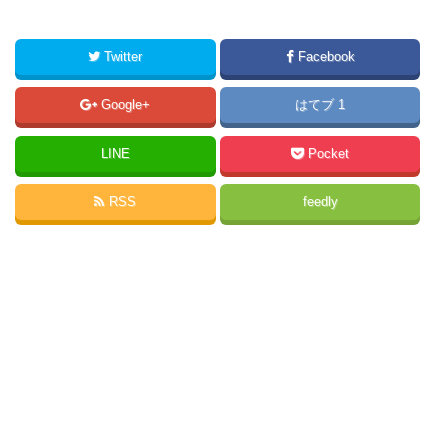
Twitter
Facebook
Google+
はてブ 1
LINE
Pocket
RSS
feedly