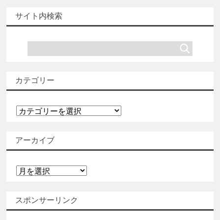
サイト内検索
カテゴリー
カ
テ
ゴ
アーカイブ
リ
ー
ア
ー
カ
スポンサーリンク
イ
ブ