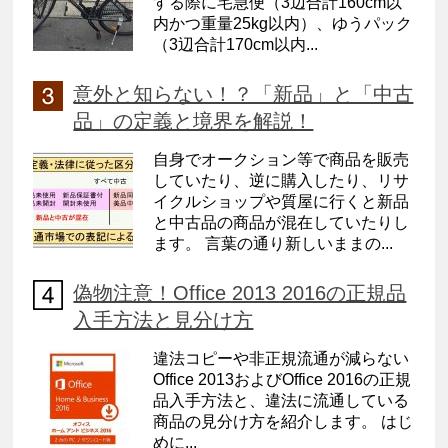
する際に宅急便（3辺合計160cm以
内かつ重量25kg以内）、ゆうパック
（3辺合計170cm以内...
意外と知らない！？「新品」と「中古
品」の定義と境界を解説！
自身でオークション等で商品を販売
していたり、逆に購入したり、リサ
イクルショップや質屋に行くと新品
と中古品の商品が混在していたりし
ます。 言葉の通り新しいままの...
偽物注意！Office 2013 2016の正規品
入手方法と見分け方
違法コピーや非正規流通が減らない
Office 2013およびOffice 2016の正規
品入手方法と、違法に流通している
商品の見分け方を紹介します。 はじ
めに...