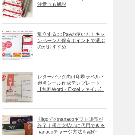
注意点も解説
乱立する○○Payの使い方！キャ
ンペーンと保有ポイントで選ぶ
のがおすすめ
レターパック向け印刷ラベル・
宛名シール作成テンプレート
【無料Word・Excelファイル】
Kiigoでのnanacoギフト販売が
終了｜税金支払いに代用できる
nanacoチャージ方法を紹介