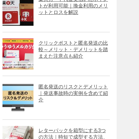
トが利用可能｜換金利用のメリ
ットとロスを解説
クリックポストと匿名発送の比
較～メリット・デメリットを踏
まえた注意点も紹介
匿名発送のリスクとデメリット
｜発送事故時の実例を含めて紹
介
レターパックを箱型にする3つ
の方法｜時短で成型する方法、