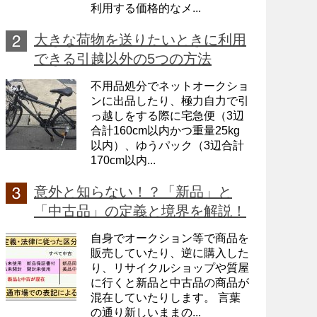
利用する価格的なメ...
大きな荷物を送りたいときに利用
できる引越以外の5つの方法
不用品処分でネットオークショ
ンに出品したり、極力自力で引
っ越しをする際に宅急便（3辺
合計160cm以内かつ重量25kg
以内）、ゆうパック（3辺合計
170cm以内...
意外と知らない！？「新品」と
「中古品」の定義と境界を解説！
自身でオークション等で商品を
販売していたり、逆に購入した
り、リサイクルショップや質屋
に行くと新品と中古品の商品が
混在していたりします。 言葉
の通り新しいままの...