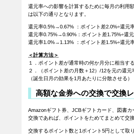
還元率への影響を計算するために毎月の利用
は以下の通りとなります。
還元率0.5%→0.67% ：ポイント差2.0%÷還元率
還元率0.75%→0.90%：ポイント差1.75%÷還元率
還元率1.0%→1.13% ：ポイント差1.5%÷還元率
＜計算方法＞
１．ポイント差が通常時の何か月分に相当す
２．（ポイント差の月数＋12）/12を元の還
（誕生日月の効果を1月あたりに分散させる）
高額な金券への交換で交換レ
Amazonギフト券、JCBギフトカード、図書
交換であれば、ポイントをためてまとめて交
交換するポイント数と1ポイント5円として取