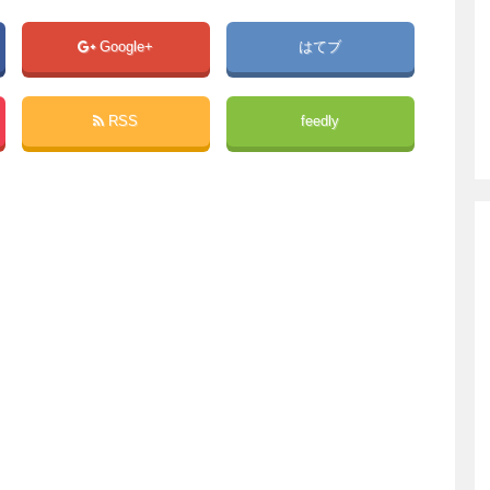
Google+
はてブ
RSS
feedly