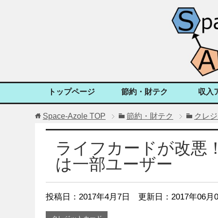
トップページ
節約・財テク
収入
Space-Azole
TOP
節約・財テク
クレジ
ライフカードが改悪！
は一部ユーザー
投稿日：
2017年4月7日
更新日：2017年06月0