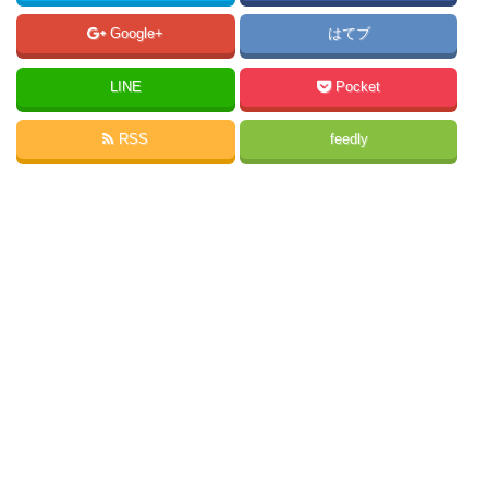
Google+
はてブ
LINE
Pocket
RSS
feedly