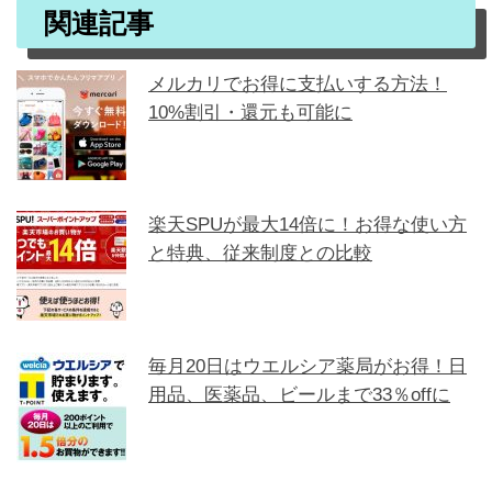
関連記事
メルカリでお得に支払いする方法！
10%割引・還元も可能に
楽天SPUが最大14倍に！お得な使い方
と特典、従来制度との比較
毎月20日はウエルシア薬局がお得！日
用品、医薬品、ビールまで33％offに