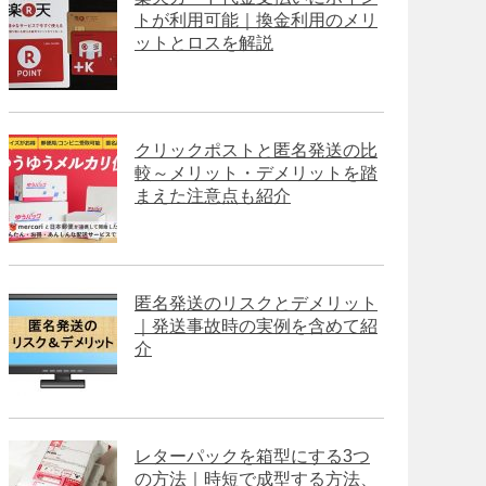
トが利用可能｜換金利用のメリ
ットとロスを解説
クリックポストと匿名発送の比
較～メリット・デメリットを踏
まえた注意点も紹介
匿名発送のリスクとデメリット
｜発送事故時の実例を含めて紹
介
レターパックを箱型にする3つ
の方法｜時短で成型する方法、