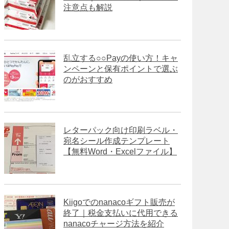
注意点も解説
乱立する○○Payの使い方！キャ
ンペーンと保有ポイントで選ぶ
のがおすすめ
レターパック向け印刷ラベル・
宛名シール作成テンプレート
【無料Word・Excelファイル】
Kiigoでのnanacoギフト販売が
終了｜税金支払いに代用できる
nanacoチャージ方法を紹介