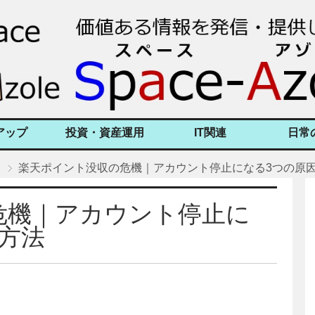
アップ
投資・資産運用
IT関連
日常
楽天ポイント没収の危機｜アカウント停止になる3つの原
危機｜アカウント停止に
方法