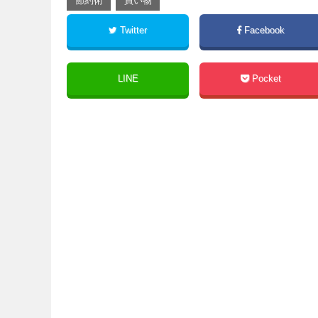
節約術
買い物
Twitter
Facebook
LINE
Pocket