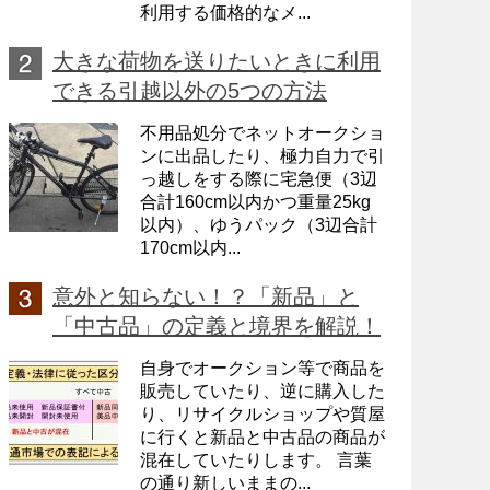
利用する価格的なメ...
大きな荷物を送りたいときに利用
できる引越以外の5つの方法
不用品処分でネットオークショ
ンに出品したり、極力自力で引
っ越しをする際に宅急便（3辺
合計160cm以内かつ重量25kg
以内）、ゆうパック（3辺合計
170cm以内...
意外と知らない！？「新品」と
「中古品」の定義と境界を解説！
自身でオークション等で商品を
販売していたり、逆に購入した
り、リサイクルショップや質屋
に行くと新品と中古品の商品が
混在していたりします。 言葉
の通り新しいままの...