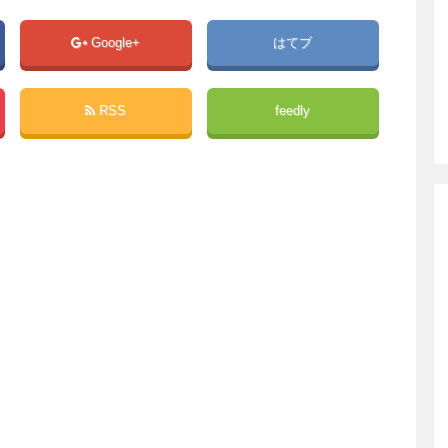
Google+
はてブ
RSS
feedly