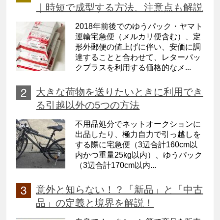
｜時短で成型する方法、注意点も解説
2018年前後でのゆうパック・ヤマト
運輸宅急便（メルカリ便含む）、定
形外郵便の値上げに伴い、安価に調
達することと合わせて、レターパッ
クプラスを利用する価格的なメ...
大きな荷物を送りたいときに利用でき
る引越以外の5つの方法
不用品処分でネットオークションに
出品したり、極力自力で引っ越しを
する際に宅急便（3辺合計160cm以
内かつ重量25kg以内）、ゆうパック
（3辺合計170cm以内...
意外と知らない！？「新品」と「中古
品」の定義と境界を解説！