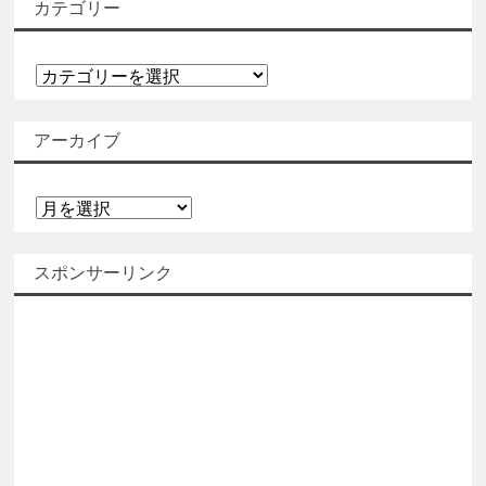
カテゴリー
カ
テ
ゴ
アーカイブ
リ
ー
ア
ー
カ
スポンサーリンク
イ
ブ