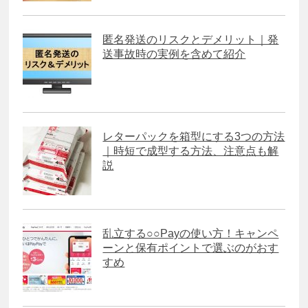
匿名発送のリスクとデメリット｜発
送事故時の実例を含めて紹介
レターパックを箱型にする3つの方法
｜時短で成型する方法、注意点も解
説
乱立する○○Payの使い方！キャンペ
ーンと保有ポイントで選ぶのがおす
すめ