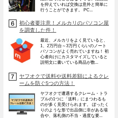
を抑えていれば交換は意外と簡単に
行うことができます。 PC...
初心者要注意！メルカリのパソコン屋
を調査した件！
最近、メルカリをよく見ていると、
1、2万円台～3万円くらいのノート
パソコンがよく売れていますね！ 初
心者向けにカスタマイズしていると
説明文に書いている商品が数...
ヤフオクで送料や送料差額によるクレ
ームを防ぐ5つの方法！
ヤフオクで遭遇するクレーム・トラ
ブルの1つに「送料」にまつわるも
のが多く見受けられます。 ぼったく
りのような形で出品側に非がある場
合や、落札側の不当・過度な要...