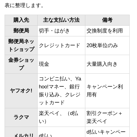
表に整理します。
購入先
主な支払い方法
備考
郵便局
切手・はがき
交換制度を利用
郵便局ネッ
クレジットカード
20枚単位のみ
トショップ
金券ショッ
現金
大量購入向き
プ
コンビニ払い、Ya
hoo!マネー、銀行
キャンペーン利
ヤフオク!
振り込み、クレジ
用有
ットカード
楽天ペイ、（d払
割引クーポン＋
ラクマ
い）
楽天ペイ
d払いキャンペー
メルカリ
d払い