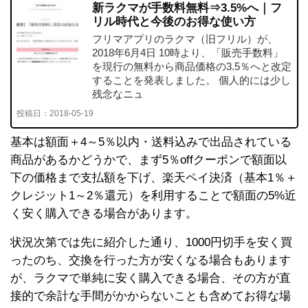
新ラクマが手数料無料⇒3.5%へ｜フ
リル時代と今後のお得な使い方
フリマアプリのラクマ（旧フリル）が、
2018年6月4日 10時より、「販売手数料」
を現行の無料から商品価格の3.5％へと改定
することを発表しました。 個人的には少し
残念なニュ
投稿日：
2018-05-19
基本は額面＋4～5％以内・送料込みで出品されている
商品があるかどうかで、まず5％offクーポンで額面以
下の価格まで支払額を下げ、楽天ペイ決済（基本1％＋
クレジット1～2％還元）を利用することで額面の5%近
く安く購入できる場合があります。
状況次第では先に紹介した通り、1000円切手を安く買
ったのち、交換を行った方が安くなる場合もあります
が、ラクマで単純に安く購入できる場合、その方が直
接的で余計な手間がかからないことも含めてお得な場