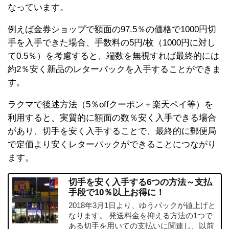
なっています。
例えば金券ショップで額面の97.5％の価格で1000円切
手を入手できた場合、手数料の5円/枚（1000円に対し
て0.5％）を考慮すると、端数を無視すれば最終的には
約2％安く新品のレターパックを入手することができま
す。
ラクマで後述方法（5％offクーポン＋楽天ペイ等）を
利用すると、実質的に額面の数％安く入手できる場合
があり、切手を安く入手することで、最終的に郵便局
で定価より安くレターパックができることにつながり
ます。
切手を安く入手する6つの方法～支払
手段で10％以上お得に！
2018年3月1日より、ゆうパックが値上げと
なります。 発送料金を抑える方法の1つで
ある切手を用いての支払いに関連し、以前